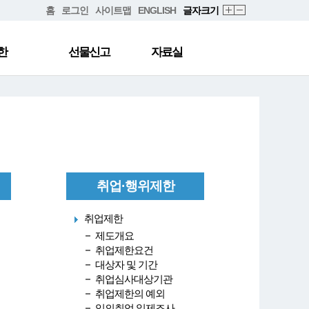
홈
로그인
사이트맵
ENGLISH
글자크기
한
선물신고
자료실
취업·행위제한
취업제한
제도개요
취업제한요건
대상자 및 기간
취업심사대상기관
취업제한의 예외
임의취업 일제조사