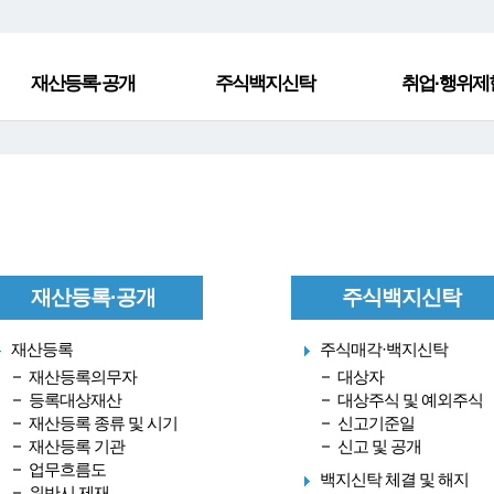
재산등록·공개
주식백지신탁
취업·행위제
재산등록·공개
주식백지신탁
재산등록
주식매각·백지신탁
재산등록의무자
대상자
등록대상재산
대상주식 및 예외주식
재산등록 종류 및 시기
신고기준일
재산등록 기관
신고 및 공개
업무흐름도
백지신탁 체결 및 해지
위반시 제재