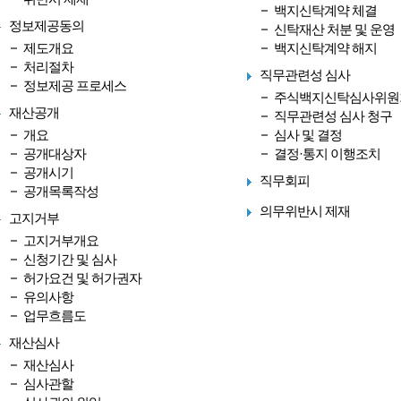
백지신탁계약 체결
정보제공동의
신탁재산 처분 및 운영
제도개요
백지신탁계약 해지
처리절차
직무관련성 심사
정보제공 프로세스
주식백지신탁심사위원
재산공개
직무관련성 심사 청구
개요
심사 및 결정
공개대상자
결정·통지 이행조치
공개시기
직무회피
공개목록작성
의무위반시 제재
고지거부
고지거부개요
신청기간 및 심사
허가요건 및 허가권자
유의사항
업무흐름도
재산심사
재산심사
심사관할