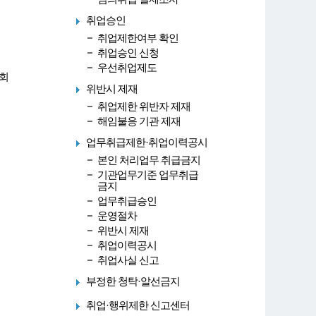
취업승인
취업제한여부 확인
취업승인 신청
우선취업제도
회
위반시 제재
취업제한 위반자 제재
해임불응 기관 제재
업무취급제한·취업이력공시
본인 처리업무 취급금지
기관업무기준 업무취급
금지
업무취급승인
운영절차
위반시 제재
취업이력공시
취업사실 신고
부정한 청탁·알선금지
취업·행위제한 신고센터