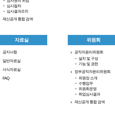
심사권의 위임
심사절차
심사결과조치
재산공개 통합 검색
자료실
위원회
공지사항
공직자윤리위원회
설치 및 구성
일반자료실
기능 및 권한
서식자료실
정부공직자윤리위원회
위원장 소개
FAQ
수행업무
위원회운영
취업심사결과
재산공개 통합 검색