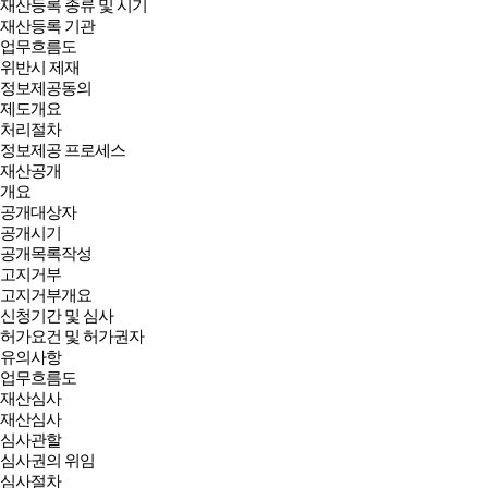
재산등록 종류 및 시기
재산등록 기관
업무흐름도
위반시 제재
정보제공동의
제도개요
처리절차
정보제공 프로세스
재산공개
개요
공개대상자
공개시기
공개목록작성
고지거부
고지거부개요
신청기간 및 심사
허가요건 및 허가권자
유의사항
업무흐름도
재산심사
재산심사
심사관할
심사권의 위임
심사절차