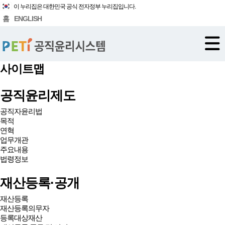
이 누리집은 대한민국 공식 전자정부 누리집입니다.
홈
ENGLISH
사이트맵
공직윤리제도
공직자윤리법
목적
연혁
업무개관
주요내용
법령정보
재산등록·공개
재산등록
재산등록의무자
등록대상재산