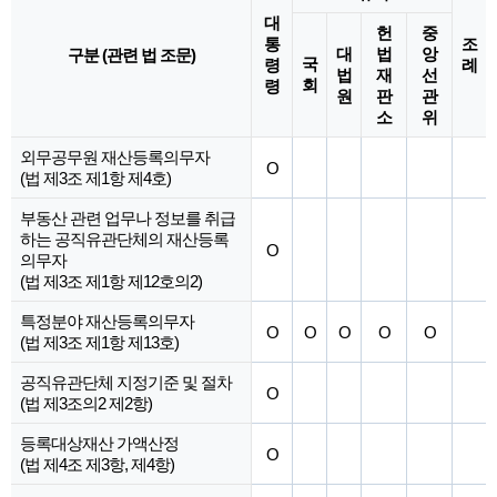
대
헌
중
통
조
대
법
앙
구분 (관련 법 조문)
국
령
례
법
재
선
회
령
원
판
관
소
위
외무공무원 재산등록의무자
O
(법 제3조 제1항 제4호)
부동산 관련 업무나 정보를 취급
하는 공직유관단체의 재산등록
O
의무자
(법 제3조 제1항 제12호의2)
특정분야 재산등록의무자
O
O
O
O
O
(법 제3조 제1항 제13호)
공직유관단체 지정기준 및 절차
O
(법 제3조의2 제2항)
등록대상재산 가액산정
O
(법 제4조 제3항, 제4항)