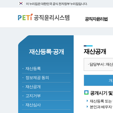
대
본
이 누리집은 대한민국 공식 전자정부 누리집입니다.
메
문
뉴
바
바
로
공직자윤리법
로
가
가
기
기
재산공개
재산등록·공개
· 담당부서 : 재산심
재산등록
정보제공 동의
개
재산공개
공개시기 및
고지거부
재산등록 또는 
재산심사
본인과 배우자 