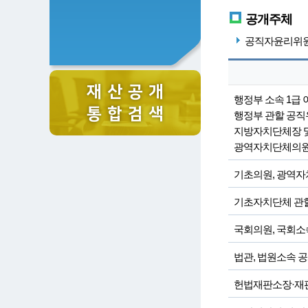
공개주체
공직자윤리위원회
재 산 공 개
행정부 소속 1급
통 합 검 색
행정부 관할 공직
지방자치단체장 및
광역자치단체의
기초의원, 광역
기초자치단체 관
국회의원, 국회소
법관, 법원소속 
헌법재판소장·재판