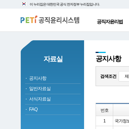
대
본
이 누리집은 대한민국 공식 전자정부 누리집입니다.
메
문
뉴
바
바
로
공직자윤리법
로
가
가
기
기
공지사항
자료실
검색조건
공지사항
일반자료실
서식자료실
FAQ
번호
1
국가정보자