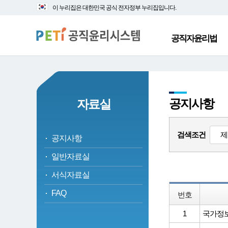
대
본
이 누리집은 대한민국 공식 전자정부 누리집입니다.
메
문
뉴
바
바
로
공직자윤리법
로
가
가
기
기
공지사항
자료실
검색조건
공지사항
일반자료실
서식자료실
FAQ
번호
1
국가정보자