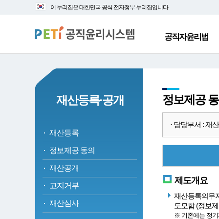
대
본
이 누리집은 대한민국 공식 전자정부 누리집입니다.
메
문
뉴
바
바
로
공직자윤리법
로
가
가
기
기
정보제공 
재산등록·공개
· 담당부서 : 재산심
재산등록
정보제공 동의
재산공개
제도개요
고지거부
재산등록의무자
재산심사
도모함 (정보
※ 기존에는 정기재