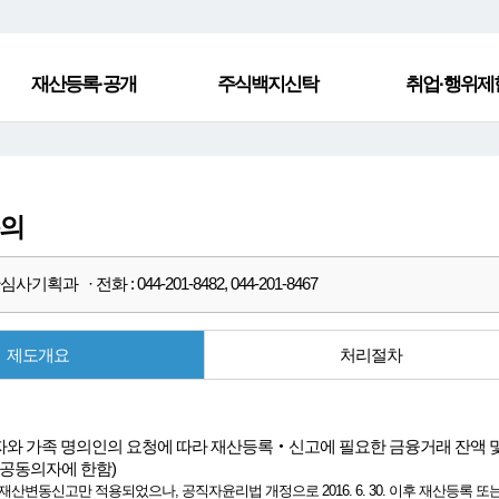
재산등록·공개
주식백지신탁
취업·행위제
동의
사기획과 · 전화 : 044-201-8482, 044-201-8467
제도개요
처리절차
와 가족 명의인의 요청에 따라 재산등록‧신고에 필요한 금융거래 잔액 
제공동의자에 한함)
산변동신고만 적용되었으나, 공직자윤리법 개정으로 2016. 6. 30. 이후 재산등록 