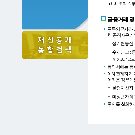
(최초, 퇴직, 의
금융거래 및
등록의무자와 
쳐 공직자윤리위
재 산 공 개
정기변동신고 
통 합 검 색
수시신고 :
※ 8. 20. 
동의서에는 등록
이해관계자가 
어려운 경우에는
한정치산자·
미성년자의 
동의를 철회하려