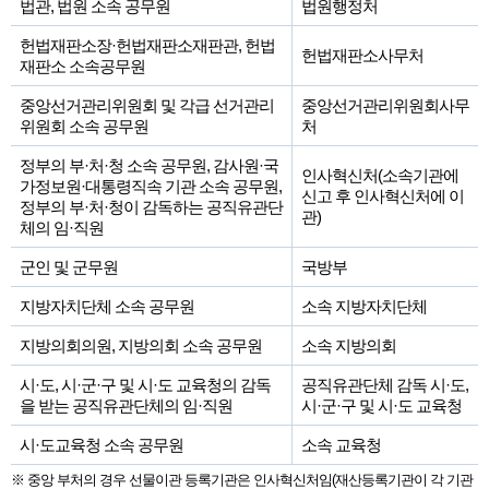
법관, 법원 소속 공무원
법원행정처
헌법재판소장·헌법재판소재판관, 헌법
헌법재판소사무처
재판소 소속공무원
중앙선거관리위원회 및 각급 선거관리
중앙선거관리위원회사무
위원회 소속 공무원
처
정부의 부·처·청 소속 공무원, 감사원·국
인사혁신처(소속기관에
가정보원·대통령직속 기관 소속 공무원,
신고 후 인사혁신처에 이
정부의 부·처·청이 감독하는 공직유관단
관)
체의 임·직원
군인 및 군무원
국방부
지방자치단체 소속 공무원
소속 지방자치단체
지방의회의원, 지방의회 소속 공무원
소속 지방의회
시·도, 시·군·구 및 시·도 교육청의 감독
공직유관단체 감독 시·도,
을 받는 공직유관단체의 임·직원
시·군·구 및 시·도 교육청
시·도교육청 소속 공무원
소속 교육청
※ 중앙 부처의 경우 선물이관 등록기관은 인사혁신처임(재산등록기관이 각 기관