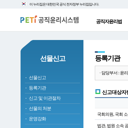
대
본
이 누리집은 대한민국 공식 전자정부 누리집입니다.
메
문
뉴
바
바
로
공직자윤리법
로
가
가
기
기
등록기관
선물신고
· 담당부서 : 윤리정
선물신고
등록기관
신고대상자별
신고 및 이관절차
선물의 처분
국회의원, 국회 
운영강화
법관, 법원 소속 