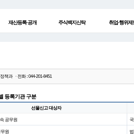
재산등록·공개
주식백지신탁
취업·행위제
책과 · 전화 : 044-201-8451
 등록기관 구분
선물신고 대상자
소속 공무원
국
공무원
법