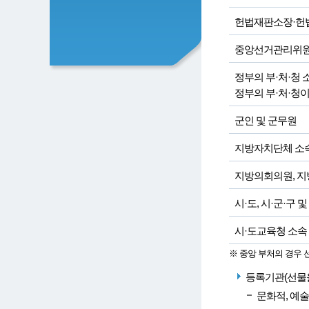
헌법재판소장·헌
중앙선거관리위원
정부의 부·처·청
정부의 부·처·청
군인 및 군무원
지방자치단체 소
지방의회의원, 지
시·도, 시·군·구
시·도교육청 소속
※ 중앙 부처의 경우
등록기관(선물을
문화적, 예