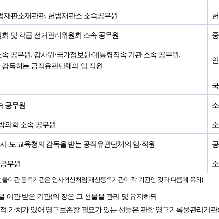
법재판소재판관, 헌법재판소 소속공무원
헌
회 및 각급 선거관리위원회 소속 공무원
중
 소속 공무원, 감사원·국가정보원·대통령직속 기관 소속 공무원,
인
이 감독하는 공직유관단체의 임·직원
국
속 공무원
소
방의회 소속 공무원
소
 및 시·도 교육청의 감독을 받는 공직유관단체의 임·직원
공
 공무원
소
 선물이관 등록기관은 인사혁신처임(재산등록기관이 각 기관인 것과 다름에 유의)
 이관 받은 기관)의 장은 그 선물을 관리 및 유지하되
술적 가치가 있어 영구보존할 필요가 있는 선물은 관할 영구기록물관리기관