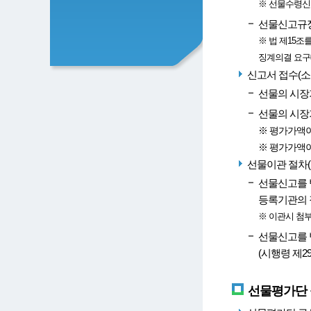
※ 선물수령신
선물신고규정
※ 법 제15
징계의결 요구대
신고서 접수(소
선물의 시장가
선물의 시장가
※ 평가가액이
※ 평가가액이
선물이관 절차(
선물신고를 받
등록기관의 장
※ 이관시 첨부
선물신고를 
(시행령 제2
선물평가단 