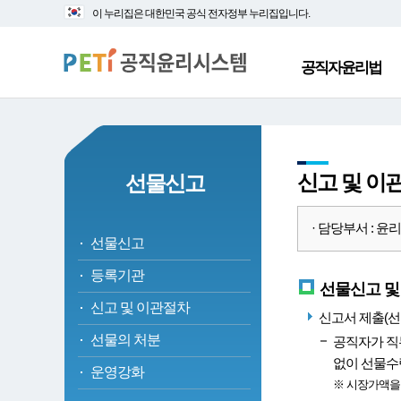
대
본
이 누리집은 대한민국 공식 전자정부 누리집입니다.
메
문
뉴
바
바
로
공직자윤리법
로
가
가
기
기
신고 및 이
선물신고
· 담당부서 : 윤리정
선물신고
등록기관
선물신고 및
신고 및 이관절차
신고서 제출(선
선물의 처분
공직자가 직
없이 선물수
운영강화
※ 시장가액을 