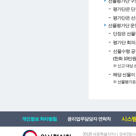
선물평가단 구
평가단은 단
평가단은 선
선물평가단 운
단장은 선물
평가단 회의
선물수령 공
(한화 10만
※ 신고 대상 
해당 선물이
※ 선물평가표(
시스템 
개인정보 처리방침
윤리업무담당자 연락처
30128 세종특별자치시 정부2청사