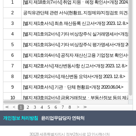
1
[별지 제18호의7서식] 취업 지원ㆍ예정 확인서<개정 2024.06.27
2
공직유관단체 관련 서식(현황표, 지정제외/지정검토 의견서)
3
[별지 제1호서식] 최초 재산등록 신고서<개정 2023. 12. 8.>
4
[별지 제1호의2서식] 기타 비상장주식 실거래명세서<개정 2020.
5
[별지 제1호의3서식] 기타 비상장주식 평가명세서<개정 2020.06
6
[별지 제1호의4서식] 공직자 재산신고용 기업정보 확인서<개정 20
7
[별지 제2호서식] 재산변동사항 신고서<개정 2023. 12. 8.>
8
[별지 제2호의2서식] 재산변동 요약서<개정 2023. 12. 8.>
9
[별지 제3호서식] 기관ㆍ단체 현황표<개정 2020.06.04.>
10
[별지 제3호의2서식] 금융거래정보ㆍ부동산정보 등의 제공동의서<개정
<<
<
1
2
3
4
5
6
7
8
>
>>
개인정보 처리방침
윤리업무담당자 연락처
30128 세종특별자치시 정부2청사로 13 인사혁신처