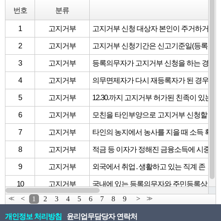
번호
분류
질
1
고지거부
2
고지거부
3
고지거부
4
고지거부
5
고지거부
6
고지거부
7
고지거부
타인의 농지에서 농사를 지을 때 소득 확인
8
고지거부
적금 등 이자가 정해진 금융소득에 시중 C
9
고지거부
10
고지거부
<<
<
1
2
3
4
5
6
7
8
9
>
>>
개인정보 처리방침
윤리업무담당자 연락처