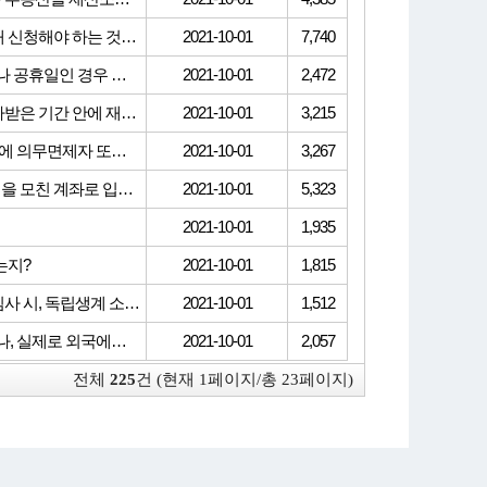
고지거부 신청기간은 신고기준일(등록기준일)로부터 1개월 이내 신청해야 하는 것으로 알고 있는데 업무 인수인계, 업무 파악 등으로 해당기간이 경과한 경우 신청방법은?
2021-10-01
7,740
등록의무자가 고지거부 신청을 하는 경우 신청말일이 토요일이나 공휴일인 경우 신청만료일은?
2021-10-01
2,472
의무면제자가 다시 재등록자가 된 경우, ① 기존에 고지거부 허가받은 기간 안에 재등록자가 된 경우, ② 고지거부 허가 기간이 종료된 경우, 고지거부 효력여부 및 신청방법은?
2021-10-01
3,215
12.30.까지 고지거부 허가된 친족이 있는 의무자가 다음해 1~2월에 의무면제자 또는 퇴직자가 된 경우 고지거부가 유효한가요?
2021-10-01
3,267
모친을 타인부양으로 고지거부 신청할 경우, 매월 일정액의 금액을 모친 계좌로 입금하는데 몇 달간의 입금내역을 증빙자료로 제출해야 하나요?
2021-10-01
5,323
2021-10-01
1,935
는지?
2021-10-01
1,815
외국에서 취업․생활하고 있는 직계 존 ․ 비속의 고지거부 허가 심사 시, 독립생계 소득기준은 어떻게 적용하는지?
2021-10-01
1,512
국내에 있는 등록의무자와 주민등록상 주소지를 같이하고 있으나, 실제로 외국에서 취업․생활하고 있는 의무자의 친족에 대해 고지거부 가능한지?
2021-10-01
2,057
전체
225
건 (현재 1페이지/총 23페이지)