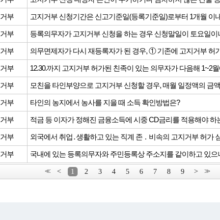
거부
거부
거부
거부
거부
거부
타인의 농지에서 농사를 지을 때 소득 확인방법은?
거부
적금 등 이자가 정해진 금융소득에 시중 CD금리를 적용해야 하
거부
거부
<<
<
1
2
3
4
5
6
7
8
9
>
>>