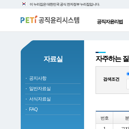
대
본
이 누리집은 대한민국 공식 전자정부 누리집입니다.
메
문
뉴
바
바
로
공직자윤리법
로
가
가
기
기
자주하는 질문
자료실
공지사항
검색조건
일반자료실
서식자료실
FAQ
번호
분
1
고지