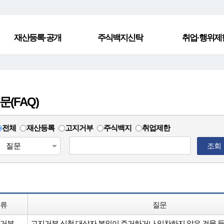
재산등록·공개
주식백지신탁
취업·행위제
(FAQ)
전체
재산등록
고지거부
주식백지
취업제한
조회
류
질문
거부