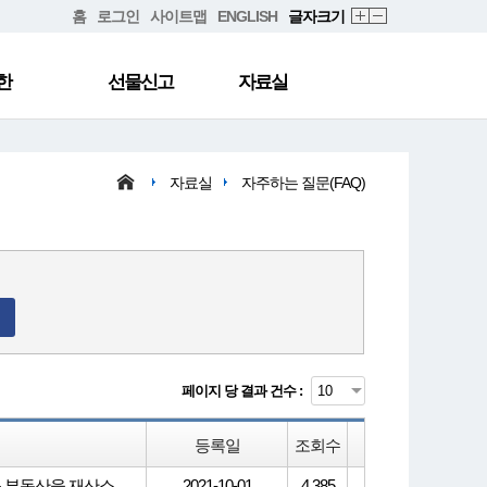
홈
로그인
사이트맵
ENGLISH
글자크기
한
선물신고
자료실
자료실
자주하는 질문(FAQ)
페이지 당 결과 건수 :
등록일
조회수
고지거부 신청 대상자 본인이 주거하거나 임차하지 않은 건물 등 부동산을 재산소득으로 인정받으려는 경우 부동산에 대해 어떤 방법으로 소득금액을 산정하나요?
2021-10-01
4,385