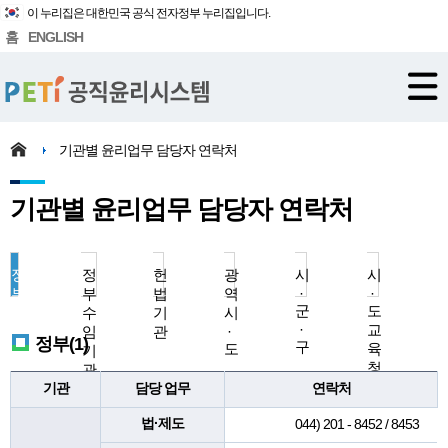
이 누리집은 대한민국 공식 전자정부 누리집입니다.
홈
ENGLISH
기관별 윤리업무 담당자 연락처
기관별 윤리업무 담당자 연락처
정
정
헌
광
시
시
부
부
법
역
·
·
군
도
수
기
시
·
교
임
관
·
정부(1)
구
도
육
기
청
관
기관
담당 업무
연락처
법·제도
044) 201 - 8452 / 8453