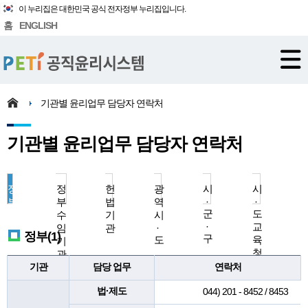
이 누리집은 대한민국 공식 전자정부 누리집입니다.
홈
ENGLISH
기관별 윤리업무 담당자 연락처
기관별 윤리업무 담당자 연락처
정
정
헌
광
시
시
부
부
법
역
·
·
군
도
수
기
시
·
교
임
관
·
정부(1)
구
도
육
기
청
관
기관
담당 업무
연락처
법·제도
044) 201 - 8452 / 8453