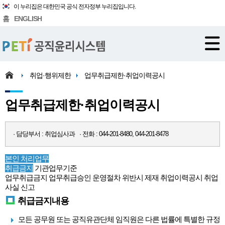
이 누리집은 대한민국 공식 전자정부 누리집입니다.
홈
ENGLISH
취업·행위제한
업무취급제한·취업이력공시
업무취급제한·취업이력공시
· 담당부서 : 취업심사과 · 전화 : 044-201-8480, 044-201-8478
본인 처리업무
취급금지
기관업무기준
업무취급금지
업무취급승인
운영절차
위반시 제재
취업이력공시
취업
사실 신고
취급금지내용
모든 공무원 또는 공직유관단체 임직원은 다른 법률에 특별한 규정