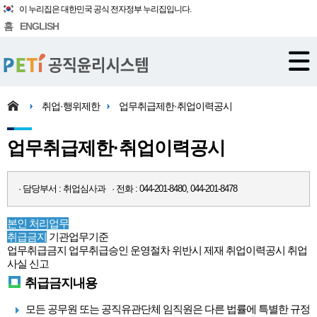
이 누리집은 대한민국 공식 전자정부 누리집입니다.
홈
ENGLISH
취업·행위제한
업무취급제한·취업이력공시
업무취급제한·취업이력공시
· 담당부서 : 취업심사과 · 전화 : 044-201-8480, 044-201-8478
본인 처리업무
취급금지
기관업무기준
업무취급금지
업무취급승인
운영절차
위반시 제재
취업이력공시
취업
사실 신고
취급금지내용
모든 공무원 또는 공직유관단체 임직원은 다른 법률에 특별한 규정