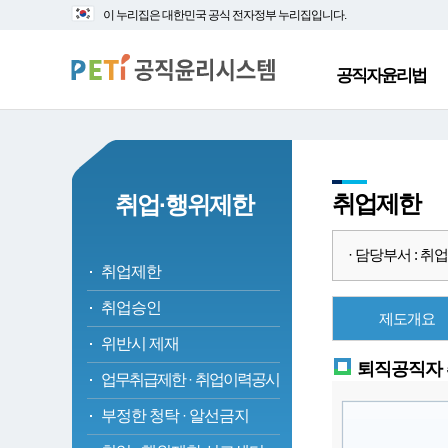
대
본
이 누리집은 대한민국 공식 전자정부 누리집입니다.
메
문
뉴
바
바
로
공직자윤리법
로
가
가
기
기
취업제한
취업·행위제한
· 담당부서 : 취업심사
취업제한
취업승인
제도개요
위반시 제재
퇴직공직자
업무취급제한
·
취업이력공시
부정한 청탁
·
알선금지