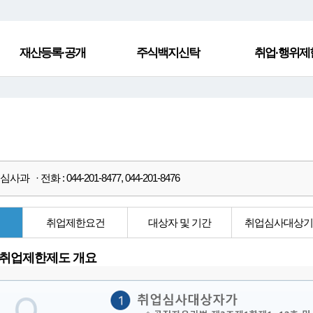
재산등록·공개
주식백지신탁
취업·행위제
과 · 전화 : 044-201-8477, 044-201-8476
취업제한요건
대상자 및 기간
취업심사대상
 취업제한제도 개요