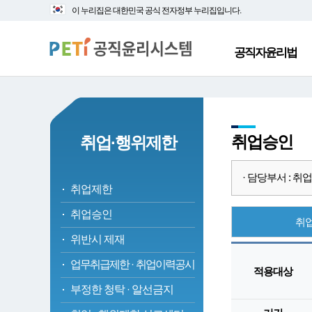
대
본
이 누리집은 대한민국 공식 전자정부 누리집입니다.
메
문
뉴
바
바
로
공직자윤리법
로
가
가
기
기
취업승인
취업·행위제한
· 담당부서 : 취업심사
취업제한
취업승인
취
위반시 제재
업무취급제한
·
취업이력공시
적용대상
부정한 청탁
·
알선금지