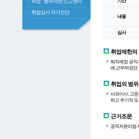
기간
취업
·
행위제한 신고센터
취업심사 자가진단
내용
심사
취업제한의
퇴직예정 공직자
에 근무하였던
취업의 범위
사외이사, 고문
하고 주기적 또
근거조문
공직자윤리법 제1