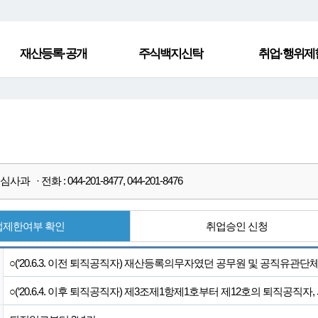
재산등록·공개
주식백지신탁
취업·행위제
과 · 전화 : 044-201-8477, 044-201-8476
업제한여부 확인
취업승인 신청
○(‘20.6.3. 이전 퇴직공직자) 재산등록의무자였던 공무원 및 공직유관단
○(‘20.6.4. 이후 퇴직공직자) 제3조제1항제1호부터 제12호의 퇴직공