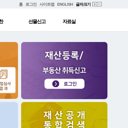
홈
로그인
사이트맵
ENGLISH
글자크기
한
선물신고
자료실
재산등록/
부동산 취득신고
로그인
재 산 공 개
통 합 검 색