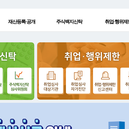
재산등록·공개
주식백지신탁
취업·행위제
신탁
취업·행위제한