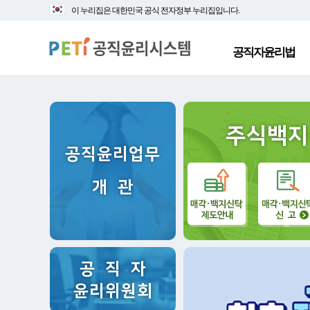
대
본
이 누리집은 대한민국 공식 전자정부 누리집입니다.
메
문
뉴
바
바
로
공직자윤리법
로
가
가
기
기
주식백지
공직윤리업무
개 관
공 직 자
윤리위원회