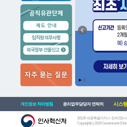
공직유관단체
제 도 안 내
임직원 의무사항
외국정부 선물신고
자주 묻는 질문
시스템 
개인정보 처리방침
윤리업무담당자 연락처
30128 세종특별자치시 정부2청사
Copyright(c) 2018 Government Ethic